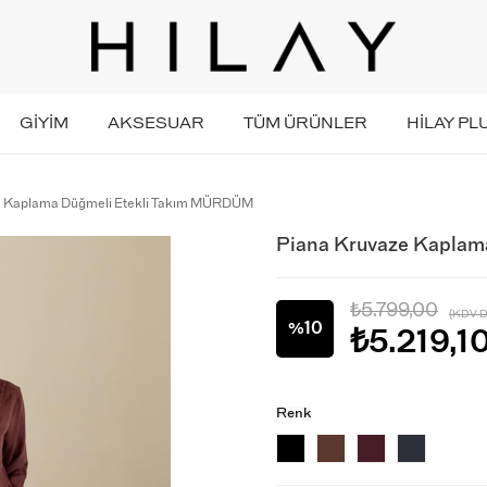
GİYİM
AKSESUAR
TÜM ÜRÜNLER
HİLAY PL
e Kaplama Düğmeli Etekli Takım MÜRDÜM
Piana Kruvaze Kapla
₺5.799,00
(KDV D
10
%
₺5.219,1
İndirim
Renk