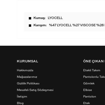
Kumaş
LYOCELL
Karışım
%47 LYOCELL %27 VISCOSE %26 
KURUMSAL
ÖNE ÇIKAN
Hakkımızda
Etekli Takım
Mağazalarımız
Pantolonlu Tak
Gizlilik Politikası
Gömlek
Mesafeli Satış Sözleşmesi
Elbise
İletişim
Pantolon
Blog
Etek