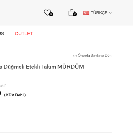
TÜRKÇE
0
0
US
OUTLET
< < Önceki Sayfaya Dön
ma Düğmeli Etekli Takım MÜRDÜM
ahil)
0
(KDV Dahil)