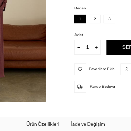
Beden
1
2
3
Adet
Favorilere Ekle
Kargo Bedava
Ürün Özellikleri
İade ve Değişim