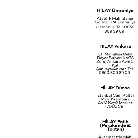
HİLAY Ümraniye
Atatürk Mah. Bahar
Sk. No:10/A Ümraniye
/ İstanbul Tel : 0850
309 39 09
HİLAY Ankara
Eti Mahallesi Celal
Bayar Bulvarı No:78
Zeruj Ankara Avm 2.
Kat
Çankaya/Ankara Tel :
0850 309 39 09
HİLAY Düzce
İstanbul Cad. Kültür
Mah. Krempark
AVM Kat:2 Merkez
/DÜZCE
HİLAY Fatih
(Perakende &
Toptan)
Akşemsettin Mah.