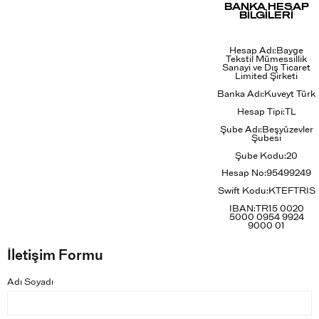
BANKA HESAP
BİLGİLERİ
Hesap Adı:
Bayge
Tekstil Mümessillik
Sanayi ve Dış Ticaret
Limited Şirketi
Banka Adı:
Kuveyt Türk
Hesap Tipi:
TL
Şube Adı:
Beşyüzevler
Şubesi
Şube Kodu:
20
Hesap No:
95499249
Swift Kodu:
KTEFTRIS
IBAN:
TR15 0020
5000 0954 9924
9000 01
İletişim Formu
Adı Soyadı