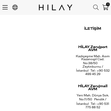
0
İLETİŞİM
HİLAY Zerujport
AVM
Kazlıçeşme Mah. Asım
Kazancıgil Cad.
No:38/50
Zeytinburnu /
İstanbul Tel : +90 532
499 45 29
HİLAY Zerujmall
AVM
Yeni Mah. Dünya Sok.
No:11/50 Pendik /
İstanbul Tel : +90 531
775 88 52