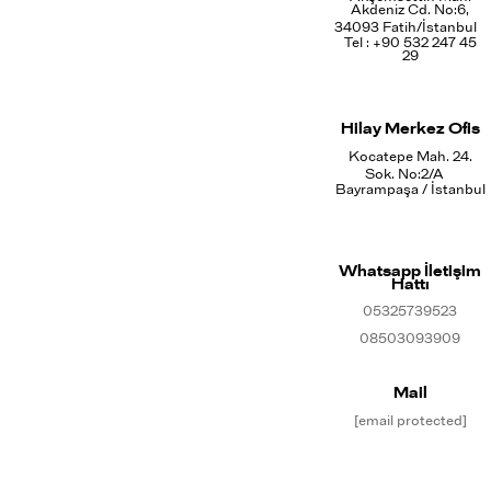
Akdeniz Cd. No:6,
34093 Fatih/İstanbul
Tel : +90 532 247 45
29
Hilay Merkez Ofis
Kocatepe Mah. 24.
Sok. No:2/A
Bayrampaşa / İstanbul
Whatsapp İletişim
Hattı
05325739523
08503093909
Mail
[email protected]