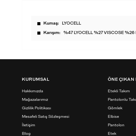
Kumaş
LYOCELL
Karışım
%47 LYOCELL %27 VISCOSE %26 
KURUMSAL
ÖNE ÇIKAN
Hakkımızda
Etekli Takım
Mağazalarımız
Pantolonlu Tak
Gizlilik Politikası
Gömlek
Mesafeli Satış Sözleşmesi
Elbise
İletişim
Pantolon
Blog
Etek