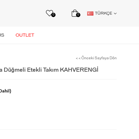
TÜRKÇE
0
0
US
OUTLET
< < Önceki Sayfaya Dön
a Düğmeli Etekli Takım KAHVERENGİ
ahil)