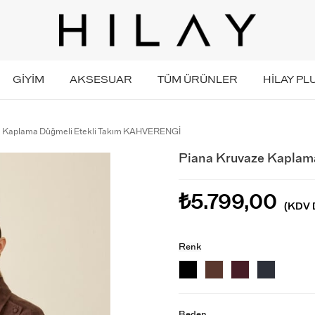
GİYİM
AKSESUAR
TÜM ÜRÜNLER
HİLAY PL
e Kaplama Düğmeli Etekli Takım KAHVERENGİ
Piana Kruvaze Kaplam
₺5.799,00
(KDV D
Renk
Beden