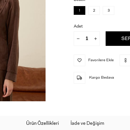
1
2
3
Adet
Favorilere Ekle
Kargo Bedava
Ürün Özellikleri
İade ve Değişim