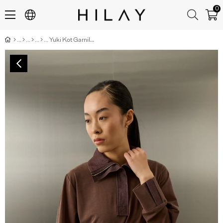
0
Yuki Kot Garnili Fermuarlı Tensel Pantolonlu Takım KAHVERENGİ