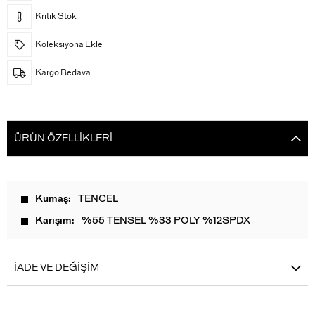
Kritik Stok
Koleksiyona Ekle
Kargo Bedava
ÜRÜN ÖZELLIKLERI
Kumaş
TENCEL
Karışım
%55 TENSEL %33 POLY %12SPDX
İADE VE DEĞIŞIM