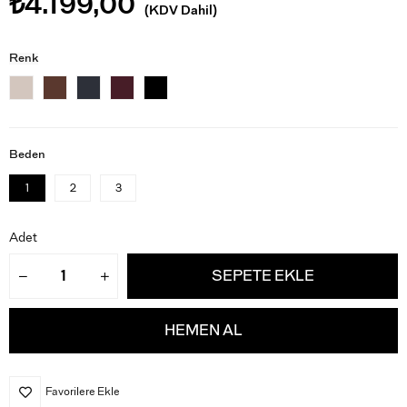
₺4.199,00
(KDV Dahil)
Renk
Beden
1
2
3
Adet
Favorilere Ekle