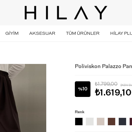
GİYİM
AKSESUAR
TÜM ÜRÜNLER
HİLAY PL
Poliviskon Palazzo P
₺1.799,00
(KDV Da
10
%
₺1.619,10
İndirim
Renk