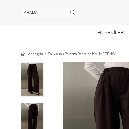
EN YENİLER
Anasayfa
Poliviskon Palazzo Pantolon KAHVERENGİ