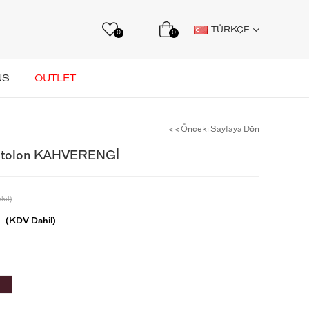
TÜRKÇE
0
0
US
OUTLET
< < Önceki Sayfaya Dön
antolon KAHVERENGİ
hil)
(KDV Dahil)