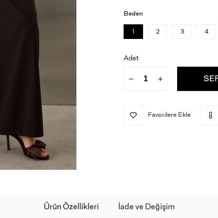
Beden
1
2
3
4
Adet
Favorilere Ekle
Ürün Özellikleri
İade ve Değişim