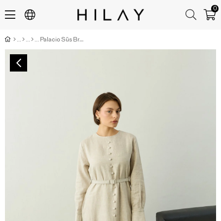
0
Palacio Süs Britli Kemerli Keten Elbise NATURE