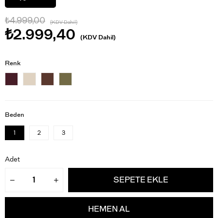
₺4.999,00
(KDV Dahil)
₺2.999,40
(KDV Dahil)
Renk
Beden
1
2
3
Adet