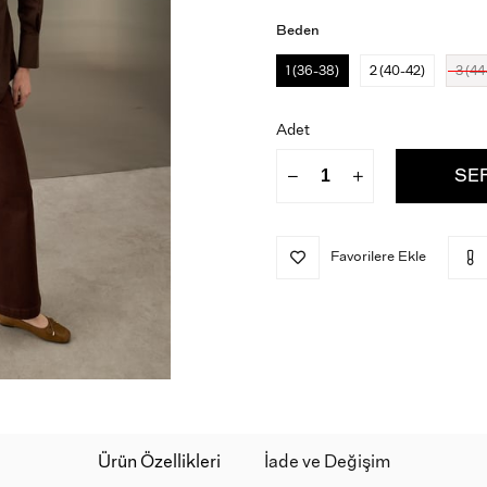
Beden
1 (36-38)
2 (40-42)
3 (44
Adet
Favorilere Ekle
Ürün Özellikleri
İade ve Değişim