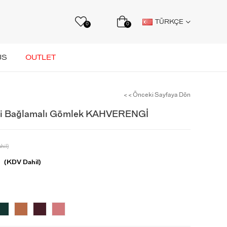
TÜRKÇE
0
0
US
OUTLET
< < Önceki Sayfaya Dön
li Bağlamalı Gömlek KAHVERENGİ
hil)
(KDV Dahil)