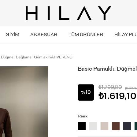
GİYİM
AKSESUAR
TÜM ÜRÜNLER
HİLAY PL
u Düğmeli Bağlamalı Gömlek KAHVERENGİ
Basic Pamuklu Düğme
₺1.799,00
(KDV Da
10
%
₺1.619,10
İndirim
Renk