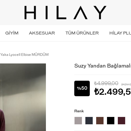
GİYİM
AKSESUAR
TÜM ÜRÜNLER
HİLAY PL
 Yaka Lyocell Elbise MÜRDÜM
Suzy Yandan Bağlamal
₺4.999,00
(KDV D
50
%
₺2.499,
İndirim
Renk