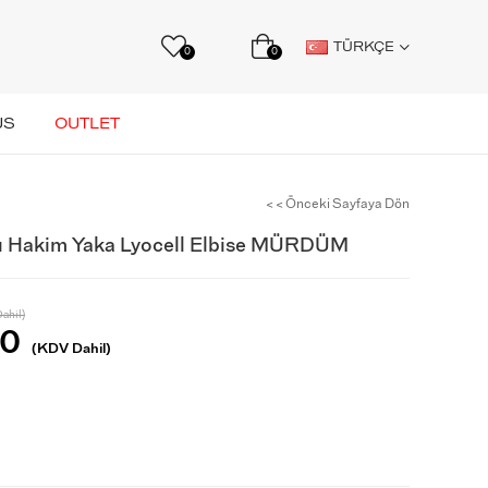
TÜRKÇE
0
0
US
OUTLET
< < Önceki Sayfaya Dön
ı Hakim Yaka Lyocell Elbise MÜRDÜM
ahil)
50
(KDV Dahil)