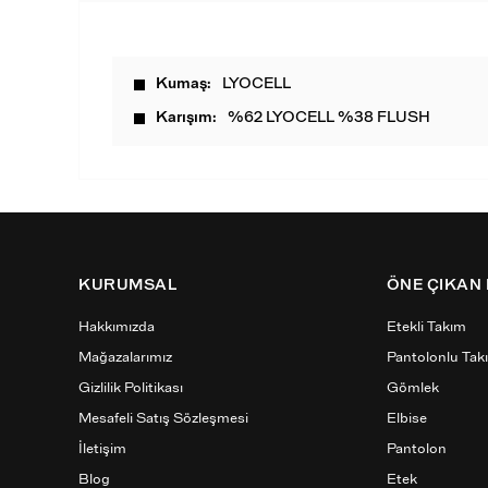
Kumaş
LYOCELL
Karışım
%62 LYOCELL %38 FLUSH
KURUMSAL
ÖNE ÇIKAN
Hakkımızda
Etekli Takım
Mağazalarımız
Pantolonlu Tak
Gizlilik Politikası
Gömlek
Mesafeli Satış Sözleşmesi
Elbise
İletişim
Pantolon
Blog
Etek