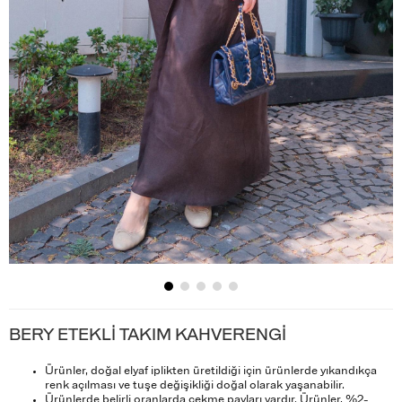
BERY ETEKLİ TAKIM KAHVERENGİ
Ürünler, doğal elyaf iplikten üretildiği için ürünlerde yıkandıkça
renk açılması ve tuşe değişikliği doğal olarak yaşanabilir.
Ürünlerde belirli oranlarda çekme payları vardır. Ürünler, %2-