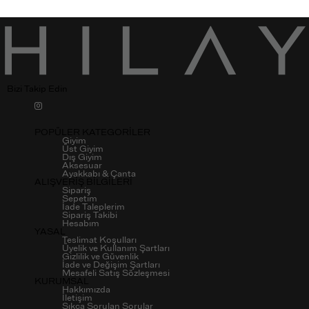
Bizi Takip Edin
POPÜLER KATEGORİLER
Giyim
Üst Giyim
Dış Giyim
Aksesuar
Ayakkabı & Çanta
ALIŞVERİŞ BİLGİLERİ
Sipariş
Sepetim
İade Taleplerim
Sipariş Takibi
Hesabım
YASAL
Teslimat Koşulları
Üyelik ve Kullanım Şartları
Gizlilik ve Güvenlik
İade ve Değişim Şartları
Mesafeli Satış Sözleşmesi
KURUMSAL
Hakkımızda
İletişim
Sıkça Sorulan Sorular