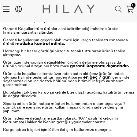
0
İADE ve DEĞİŞİM ŞARTLARI
Garanti Koşulları tüm ürünler aksi belirtilmediği takdirde üretici
firmaların garantisi altındadır.
Garanti koşullarının geçerli olabilmesi için kargo teslimatı esnasında
ürünü
mutlaka kontrol ediniz.
Herhangi bir hasar gördüğünüzde tutanak tutturarak ürünü teslim
almayınız.
Ürün üzerinde yapılan değişiklikler, ürünün deforme olması ya da
ürünün orijinal dizaynının bozulması
garanti kapsamı dışındadır.
Ürün iade koşulları, sitemiz üzerinden satın aldığınız ürünün hatalı
çıkması halinde teslimat tarihinden itibaren
en geç 7 gün
içerisinde
sayfamızdaki online destek bölümünden bizimle iletişim kurmanız
gerekmektedir.
Bu bilgileri takiben kargo şirketi ile bize ulaştıracağınız hatalı ürün yenisi
ile değiştirilecektir.
Sipariş edilen ürün hatası müşteri kullanımından oluşmuşsa veya 7
günlük süre içerisinde ürün kullanılmışsa ürünün iade ve değişimi
yapılmaz.
Ürün iadesi ve değiştirme şartları olarak, 4077 sayılı Tüketicinin
Korunması Hakkında Kanun gereği uygulamalar esastır.
Kargo adres bilgileri için lütfen iletişim hatlarımıza danışınız.